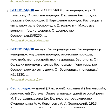
Философский словарь Спонвиля
БЕСПОРЯДОК
— БЕСПОРЯДОК, беспорядка, муж. 1.
3
только ед. Отсутствие порядка. В комнате беспорядок.
Бежать в беспорядке. || Нарушение порядка. Разговоры в
читальном зале беспорядок. 2. только мн. Массовые
волнения (офиц. дорев.). Студенческие
беспорядки.&#8230; …
Толковый словарь Ушакова
БЕСПОРЯДОК
— муж. беспорядица жен. беспорядье ср.
4
непорядок, упущение порядка, отсутствие порядка,
неустройство, расстройство; неурядица, бестолочь. От
больших порядков стались беспорядки. Горе тому, кто
беспорядком живет в дому. От беспорядка (непорядка)
и&#8230; …
Толковый словарь Даля
беспорядок
— дикий (Жуковский); страшный (Тимковский);
5
хаотический (Эртель) Эпитеты литературной русской речи.
М: Поставщик двора Его Величества товарищество
Скоропечатни А. А. Левенсон . А. Л. Зеленецкий. 1913.