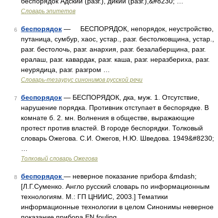
беспорядок Адский (разг.), дикий (разг.),&#8230; …
Словарь эпитетов
беспорядок
— БЕСПОРЯДОК, непорядок, неустройство,
6
путаница, сумбур, хаос, устар., разг. бестолковщина, устар.,
разг. бестолочь, разг. анархия, разг. безалаберщина, разг.
ералаш, разг. кавардак, разг. каша, разг. неразбериха, разг.
неурядица, разг. разгром …
Словарь-тезаурус синонимов русской речи
беспорядок
— БЕСПОРЯДОК, дка, муж. 1. Отсутствие,
7
нарушение порядка. Противник отступает в беспорядке. В
комнате б. 2. мн. Волнения в обществе, выражающие
протест против властей. В городе беспорядки. Толковый
словарь Ожегова. С.И. Ожегов, Н.Ю. Шведова. 1949&#8230;
…
Толковый словарь Ожегова
беспорядок
— неверное показание прибора &mdash;
8
[Л.Г.Суменко. Англо русский словарь по информационным
технологиям. М.: ГП ЦНИИС, 2003.] Тематики
информационные технологии в целом Синонимы неверное
показание прибора EN fouling …