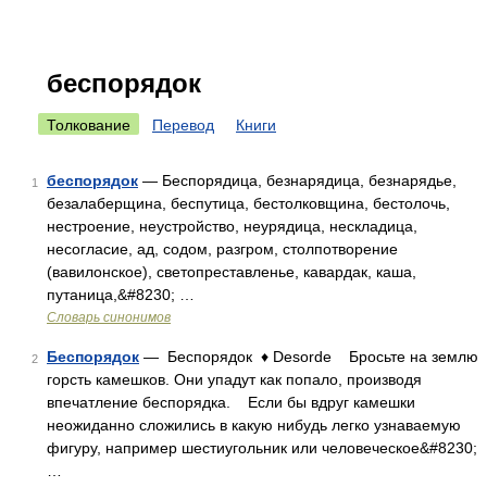
беспорядок
Толкование
Перевод
Книги
беспорядок
— Беспорядица, безнарядица, безнарядье,
1
безалаберщина, беспутица, бестолковщина, бестолочь,
нестроение, неустройство, неурядица, нескладица,
несогласие, ад, содом, разгром, столпотворение
(вавилонское), светопреставленье, кавардак, каша,
путаница,&#8230; …
Словарь синонимов
Беспорядок
— Беспорядок ♦ Desorde Бросьте на землю
2
горсть камешков. Они упадут как попало, производя
впечатление беспорядка. Если бы вдруг камешки
неожиданно сложились в какую нибудь легко узнаваемую
фигуру, например шестиугольник или человеческое&#8230;
…