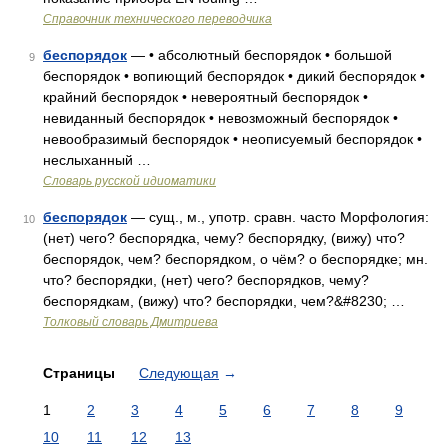
Справочник технического переводчика
беспорядок
— • абсолютный беспорядок • большой
9
беспорядок • вопиющий беспорядок • дикий беспорядок •
крайний беспорядок • невероятный беспорядок •
невиданный беспорядок • невозможный беспорядок •
невообразимый беспорядок • неописуемый беспорядок •
неслыханный …
Словарь русской идиоматики
беспорядок
— сущ., м., употр. сравн. часто Морфология:
10
(нет) чего? беспорядка, чему? беспорядку, (вижу) что?
беспорядок, чем? беспорядком, о чём? о беспорядке; мн.
что? беспорядки, (нет) чего? беспорядков, чему?
беспорядкам, (вижу) что? беспорядки, чем?&#8230; …
Толковый словарь Дмитриева
Страницы
Следующая
→
1
2
3
4
5
6
7
8
9
10
11
12
13